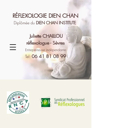
RÉFLEXOLOGIE DIEN CHAN
Diplômée du
DIEN CH
AN INSTITUT
E
J
uliette CHAILLOU
r
éflexologue -
Sèvre
s
Entrepreneuse indépendante
06 41 81 08 99
Tel: